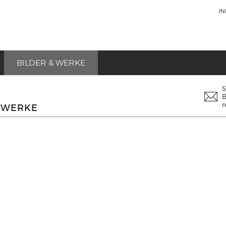
I
BILDER & WERKE
B
r
 WERKE