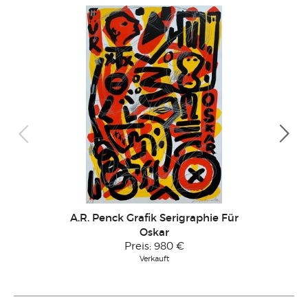
A.R. Penck Grafik Serigraphie Für
Ma
Oskar
Preis:
980 €
Verkauft