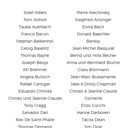
Josef Albers
Pierre Alechinsky
Tom Anholt
Siegfried Anzinger
Tauba Auerbach
Elvira Bach
Francis Bacon
Donald Baechler
Stephan Balkenhol
Banksy
Georg Baselitz
Jean-Michel Basquiat
Thomas Bayrle
Bernd und Hilla Becher
Joseph Beuys
Anna und Bernhard Blume
KP Brehmer
Clara Brörmann
Angela Bulloch
Jean-Marc Bustamante
Rafael Canogar
Jake & Dinos Chapman
Eduardo Chillida
Christo & Jeanne Claude
Christo und Jeanne-Claude
Corneille
Tony Cragg
Enzo Cucchi
Salvador Dali
Hanne Darboven
Niki De Saint Phalle
Tacita Dean
Thomas Demand
Jim Dine