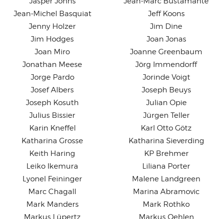
Jasper Johns
Jean-Marc Bustamante
Jean-Michel Basquiat
Jeff Koons
Jenny Holzer
Jim Dine
Jim Hodges
Joan Jonas
Joan Miro
Joanne Greenbaum
Jonathan Meese
Jörg Immendorff
Jorge Pardo
Jorinde Voigt
Josef Albers
Joseph Beuys
Joseph Kosuth
Julian Opie
Julius Bissier
Jürgen Teller
Karin Kneffel
Karl Otto Götz
Katharina Grosse
Katharina Sieverding
Keith Haring
KP Brehmer
Leiko Ikemura
Liliana Porter
Lyonel Feininger
Malene Landgreen
Marc Chagall
Marina Abramovic
Mark Manders
Mark Rothko
Markus Lüpertz
Markus Oehlen