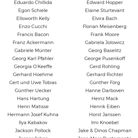
Eduardo Chillida
Edward Hopper
Egon Schiele
Elaine Sturtevant
Ellsworth Kelly
Elvira Bach
Enzo Cucchi
Florian Meisenberg
Francis Bacon
Frank Moore
Franz Ackermann
Gabriela Jolowicz
Gabriele Münter
Georg Baselitz
Georg Karl Pfahler
George Pusenkoff
Georgia O’Keeffe
Gerd Rohling
Gerhard Hoehme
Gerhard Richter
Gert und Uwe Tobias
Günther Förg
Günther Uecker
Hanne Darboven
Hans Hartung
Heinz Mack
Henri Matisse
Henrik Eiben
Hermann Josef Kuhna
Horst Janssen
Ilya Kabakov
Imi Knoebel
Jackson Pollock
Jake & Dinos Chapman