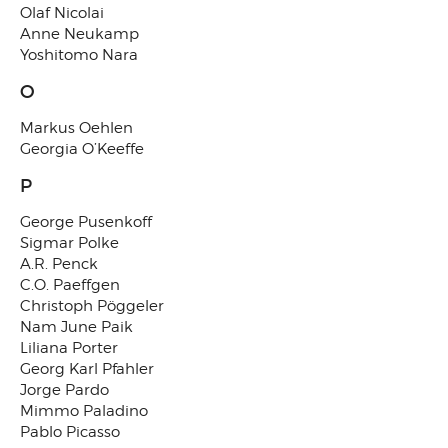
Olaf Nicolai
Anne Neukamp
Yoshitomo Nara
O
Markus Oehlen
Georgia O’Keeffe
P
George Pusenkoff
Sigmar Polke
A.R. Penck
C.O. Paeffgen
Christoph Pöggeler
Nam June Paik
Liliana Porter
Georg Karl Pfahler
Jorge Pardo
Mimmo Paladino
Pablo Picasso