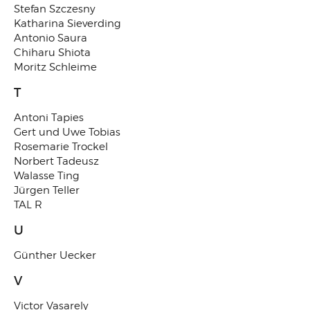
Stefan Szczesny
Katharina Sieverding
Antonio Saura
Chiharu Shiota
Moritz Schleime
T
Antoni Tapies
Gert und Uwe Tobias
Rosemarie Trockel
Norbert Tadeusz
Walasse Ting
Jürgen Teller
TAL R
U
Günther Uecker
V
Victor Vasarely