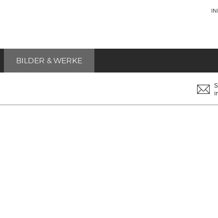
I
BILDER & WERKE
S
i