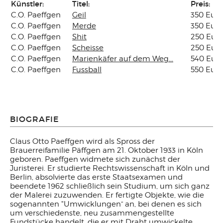
Künstler:
Titel:
Preis:
C.O. Paeffgen
Geil
350 Euro
C.O. Paeffgen
Merde
350 Euro
C.O. Paeffgen
Shit
250 Eur
C.O. Paeffgen
Scheisse
250 Eur
C.O. Paeffgen
Marienkäfer auf dem Weg...
540 Eur
C.O. Paeffgen
Fussball
550 Euro
BIOGRAFIE
Claus Otto Paeffgen wird als Spross der
Brauerreifamilie Päffgen am 21. Oktober 1933 in Köln
geboren. Paeffgen widmete sich zunächst der
Juristerei. Er studierte Rechtswissenschaft in Köln und
Berlin, absolvierte das erste Staatsexamen und
beendete 1962 schließlich sein Studium, um sich ganz
der Malerei zuzuwenden. Er fertigte Objekte, wie die
sogenannten "Umwicklungen“ an, bei denen es sich
um verschiedenste, neu zusammengestellte
Fundstücke handelt, die er mit Draht umwickelte.