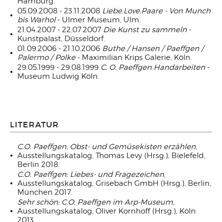
Hamburg.
05.09.2008 - 23.11.2008
Liebe.Love.Paare - Von Munch
bis Warhol
- Ulmer Museum, Ulm.
21.04.2007 - 22.07.2007
Die Kunst zu sammeln
-
Kunstpalast, Düsseldorf.
01.09.2006 - 21.10.2006
Buthe / Hansen / Paeffgen /
Palermo / Polke
- Maximilian Krips Galerie, Köln.
29.05.1999 - 29.08.1999
C. O. Paeffgen Handarbeiten
-
Museum Ludwig Köln.
LITERATUR
C.O. Paeffgen. Obst- und Gemüsekisten erzählen,
Ausstellungskatalog, Thomas Levy (Hrsg.), Bielefeld,
Berlin 2018.
C.O. Paeffgen: Liebes- und Fragezeichen
,
Ausstellungskatalog, Grisebach GmbH (Hrsg.), Berlin,
München 2017.
Sehr schön: C.O. Paeffgen im Arp-Museum
,
Ausstellungskatalog, Oliver Kornhoff (Hrsg.), Köln
2013.