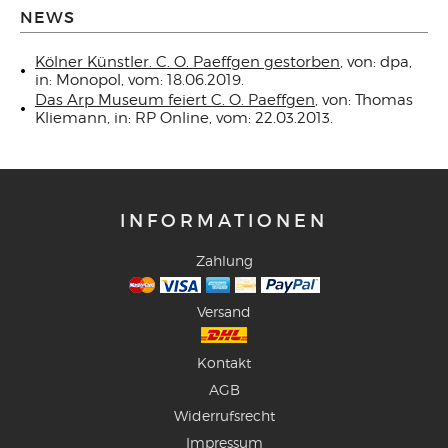
NEWS
Kölner Künstler. C. O. Paeffgen gestorben
, von: dpa,
in: Monopol, vom: 18.06.2019.
Das Arp Museum feiert C. O. Paeffgen
, von: Thomas
Kliemann, in: RP Online, vom: 22.03.2013.
INFORMATIONEN
Zahlung
Versand
Kontakt
AGB
Widerrufsrecht
Impressum