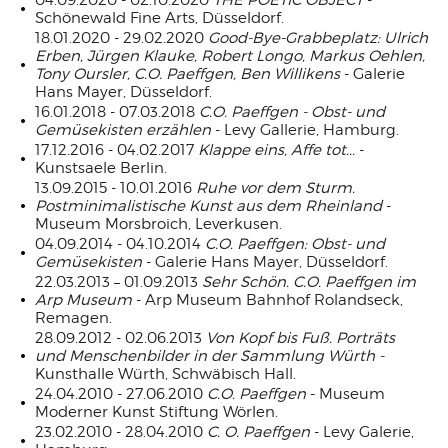
04.09.2020 - 02.10.2020
THE POETIC OBJECT
-
Schönewald Fine Arts, Düsseldorf.
18.01.2020 - 29.02.2020
Good-Bye-Grabbeplatz: Ulrich
Erben, Jürgen Klauke, Robert Longo, Markus Oehlen,
Tony Oursler, C.O. Paeffgen, Ben Willikens
- Galerie
Hans Mayer, Düsseldorf.
16.01.2018 - 07.03.2018
C.O. Paeffgen - Obst- und
Gemüsekisten erzählen
- Levy Gallerie, Hamburg.
17.12.2016 - 04.02.2017
Klappe eins, Affe tot...
-
Kunstsaele Berlin.
13.09.2015 - 10.01.2016
Ruhe vor dem Sturm.
Postminimalistische Kunst aus dem Rheinland
-
Museum Morsbroich, Leverkusen.
04.09.2014 - 04.10.2014
C.O. Paeffgen: Obst- und
Gemüsekisten
- Galerie Hans Mayer, Düsseldorf.
22.03.2013 – 01.09.2013
Sehr Schön. C.O. Paeffgen im
Arp Museum
- Arp Museum Bahnhof Rolandseck,
Remagen.
28.09.2012 - 02.06.2013
Von Kopf bis Fuß. Porträts
und Menschenbilder in der Sammlung Würth -
Kunsthalle Würth, Schwäbisch Hall.
24.04.2010 - 27.06.2010
C.O. Paeffgen
- Museum
Moderner Kunst Stiftung Wörlen.
23.02.2010 - 28.04.2010
C. O. Paeffgen
- Levy Galerie,