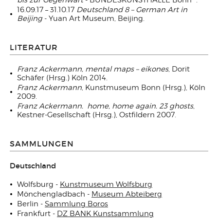
bis zur Gegenwart
- BUNDESKUNSTHALLE Bonn °.
16.09.17 – 31.10.17
Deutschland 8 – German Art in
Beijing
- Yuan Art Museum, Beijing.
LITERATUR
Franz Ackermann, mental maps – eikones
, Dorit
Schäfer (Hrsg.) Köln 2014.
Franz Ackermann
, Kunstmuseum Bonn (Hrsg.), Köln
2009.
Franz Ackermann.
home, home again.
23 ghosts
,
Kestner-Gesellschaft (Hrsg.), Ostfildern 2007.
SAMMLUNGEN
Deutschland
Wolfsburg -
Kunstmuseum Wolfsburg
Mönchengladbach -
Museum Abteiberg
Berlin -
Sammlung Boros
Frankfurt -
DZ BANK Kunstsammlung