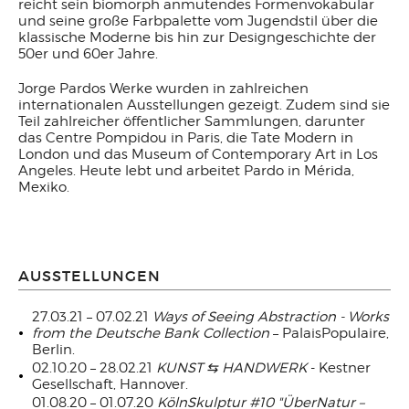
reicht sein biomorph anmutendes Formenvokabular
und seine große Farbpalette vom Jugendstil über die
klassische Moderne bis hin zur Designgeschichte der
50er und 60er Jahre.
Jorge Pardos Werke wurden in zahlreichen
internationalen Ausstellungen gezeigt. Zudem sind sie
Teil zahlreicher öffentlicher Sammlungen, darunter
das Centre Pompidou in Paris, die Tate Modern in
London und das Museum of Contemporary Art in Los
Angeles. Heute lebt und arbeitet Pardo in Mérida,
Mexiko.
AUSSTELLUNGEN
27.03.21 – 07.02.21
Ways of Seeing Abstraction - Works
from the Deutsche Bank Collection
– PalaisPopulaire,
Berlin.
02.10.20 – 28.02.21
KUNST
⇆ HANDWERK
- Kestner
Gesellschaft, Hannover.
01.08.20 – 01.07.20
KölnSkulptur #10 "ÜberNatur –