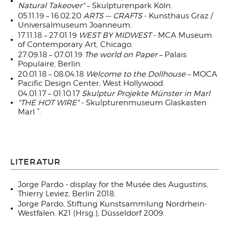
Natural Takeover"
– Skulpturenpark Köln.
05.11.19 – 16.02.20
ARTS — CRAFTS
- Kunsthaus Graz /
Universalmuseum Joanneum.
17.11.18 – 27.01.19
WEST BY MIDWEST
- MCA Museum
of Contemporary Art, Chicago.
27.09.18 – 07.01.19
The world on Paper
– Palais
Populaire, Berlin.
20.01.18 – 08.04.18
Welcome to the Dollhouse
– MOCA
Pacific Design Center, West Hollywood.
04.01.17 – 01.10.17
Skulptur Projekte Münster in Marl
"THE HOT WIRE"
- Skulpturenmuseum Glaskasten
Marl °.
LITERATUR
Jorge Pardo - display for the Musée des Augustins,
Thierry Leviez, Berlin 2018.
Jorge Pardo, Stiftung Kunstsammlung Nordrhein-
Westfalen. K21 (Hrsg.), Düsseldorf 2009.