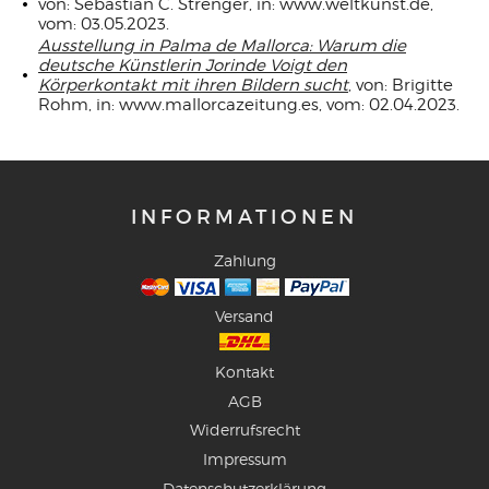
von: Sebastian C. Strenger, in: www.weltkunst.de,
vom: 03.05.2023.
Ausstellung in Palma de Mallorca: Warum die
deutsche Künstlerin Jorinde Voigt den
Körperkontakt mit ihren Bildern sucht
, von: Brigitte
Rohm, in: www.mallorcazeitung.es, vom: 02.04.2023
.
INFORMATIONEN
Zahlung
Versand
Kontakt
AGB
Widerrufsrecht
Impressum
Datenschutzerklärung