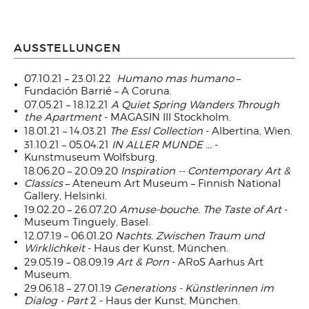
AUSSTELLUNGEN
07.10.21 – 23.01.22
Humano mas humano
–
Fundación Barrié – A Coruna.
07.05.21 – 18.12.21
A Quiet Spring Wanders Through
the Apartment
- MAGASIN III Stockholm.
18.01.21 – 14.03.21
The Essl Collection
- Albertina, Wien.
31.10.21 – 05.04.21
IN ALLER MUNDE ...
-
Kunstmuseum Wolfsburg.
18.06.20 – 20.09.20
Inspiration -- Contemporary Art &
Classics
– Ateneum Art Museum – Finnish National
Gallery, Helsinki.
19.02.20 – 26.07.20
Amuse-bouche. The Taste of Art
-
Museum Tinguely, Basel.
12.07.19 – 06.01.20
Nachts. Zwischen Traum und
Wirklichkeit
- Haus der Kunst, München.
29.05.19 – 08.09.19
Art & Porn
- ARoS Aarhus Art
Museum.
29.06.18 – 27.01.19
Generations - Künstlerinnen im
Dialog - Part
2 - Haus der Kunst, München.