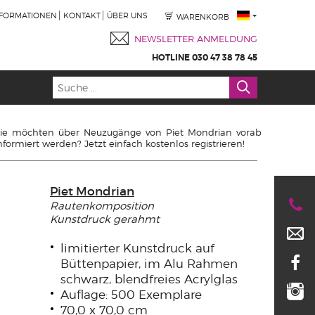
NFORMATIONEN
KONTAKT
ÜBER UNS
WARENKORB
NEWSLETTER ANMELDUNG
HOTLINE 030 47 38 78 45
ie möchten über Neuzugänge von Piet Mondrian vorab
nformiert werden? Jetzt einfach kostenlos registrieren!
Piet Mondrian
Rautenkomposition
Kunstdruck gerahmt
limitierter Kunstdruck auf
Büttenpapier, im Alu Rahmen
schwarz, blendfreies Acrylglas
Auflage: 500 Exemplare
70,0 x 70,0 cm