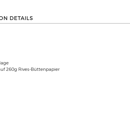
ON DETAILS
lage
auf 260g Rives-Büttenpapier