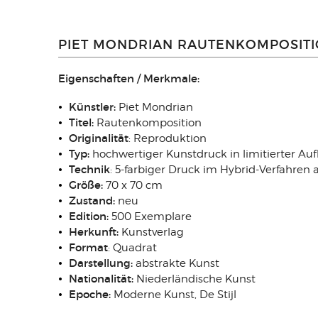
PIET MONDRIAN RAUTENKOMPOSITI
Eigenschaften / Merkmale:
Künstler:
Piet Mondrian
Titel:
Rautenkomposition
Originalität
: Reproduktion
Typ:
hochwertiger Kunstdruck in limitierter Auf
Technik
:
5-farbiger Druck im Hybrid-Verfahren 
Größe:
70 x 70 cm
Zustand:
neu
Edition:
500 Exemplare
Herkunft:
Kunstverlag
Format
: Quadrat
Darstellung:
abstrakte Kunst
Nationalität:
Niederländische Kunst
Epoche:
Moderne Kunst,
De Stijl