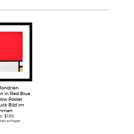
Mondrian
n in Red Blue
low Poster
uck Bild im
hmen
s:
$186
keit anfragen