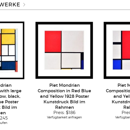
 WERKE
drian
Piet Mondrian
Piet 
with large
Composition in Red Blue
Compositio
low, black,
and Yellow 1928 Poster
and Yel
ue Poster
Kunstdruck Bild im
Kunstdr
 Bild im
Rahmen
Ra
en
Preis:
$186
Prei
Verfügbarkeit anfragen
Verfügbar
245
aufen