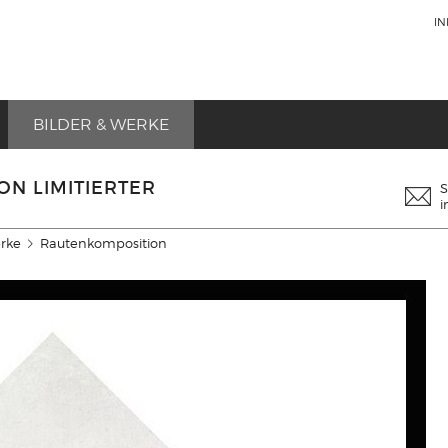
I
BILDER & WERKE
N LIMITIERTER
S
i
erke
Rautenkomposition