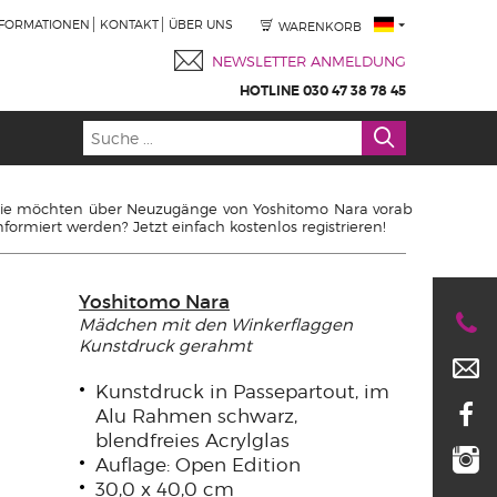
NFORMATIONEN
KONTAKT
ÜBER UNS
WARENKORB
NEWSLETTER ANMELDUNG
HOTLINE 030 47 38 78 45
ie möchten über Neuzugänge von Yoshitomo Nara vorab
nformiert werden? Jetzt einfach kostenlos registrieren!
Yoshitomo Nara
Mädchen mit den Winkerflaggen
Kunstdruck gerahmt
Kunstdruck in Passepartout, im
Alu Rahmen schwarz,
blendfreies Acrylglas
Auflage: Open Edition
30,0 x 40,0 cm