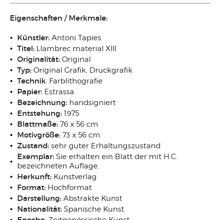
Eigenschaften / Merkmale:
Künstler:
Antoni Tapies
Titel:
Llambrec material XIII
Originalität:
Original
Typ:
Original Grafik, Druckgrafik
Technik
: Farblithografie
Papier:
Estrassa
Bezeichnung:
handsigniert
Entstehung:
1975
Blattmaße:
76 x 56 cm
Motivgröße:
73 x 56 cm
Zustand:
sehr guter Erhaltungszustand
Exemplar:
Sie erhalten ein Blatt der mit H.C.
bezeichneten Auflage.
Herkunft:
Kunstverlag
Format:
Hochformat
Darstellung:
Abstrakte Kunst
Nationalität:
Spanische Kunst
Epoche:
Zeitgenössische Kunst