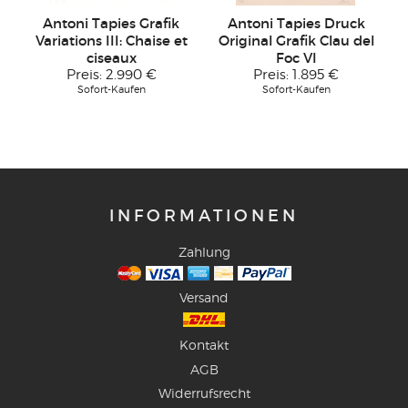
Antoni Tapies Grafik
Antoni Tapies Druck
Variations III: Chaise et
Original Grafik Clau del
ciseaux
Foc VI
Preis:
2.990 €
Preis:
1.895 €
Sofort-Kaufen
Sofort-Kaufen
INFORMATIONEN
Zahlung
Versand
Kontakt
AGB
Widerrufsrecht