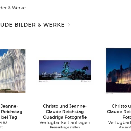
lder & Werke
AUDE BILDER & WERKE
 Jeanne-
Christo und Jeanne-
Christo 
 Reichstag
Claude Reichstag
Claude Rei
 bei Tag
Quadriga Fotografie
Fot
483
Verfügbarkeit anfragen
Verfügbar
ft
Preisanfrage stellen
Preisanf