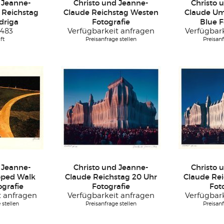
 Jeanne-
Christo und Jeanne-
Christo 
 Reichstag
Claude Reichstag Westen
Claude Um
driga
Fotografie
Blue F
483
Verfügbarkeit anfragen
Verfügbar
ft
Preisanfrage stellen
Preisanf
 Jeanne-
Christo und Jeanne-
Christo 
pped Walk
Claude Reichstag 20 Uhr
Claude Rei
grafie
Fotografie
Fot
t anfragen
Verfügbarkeit anfragen
Verfügbar
 stellen
Preisanfrage stellen
Preisanf