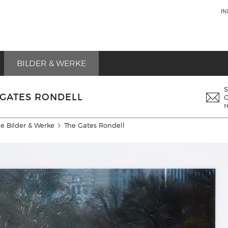
I
BILDER & WERKE
S
 GATES RONDELL
C
r
e Bilder & Werke
The Gates Rondell