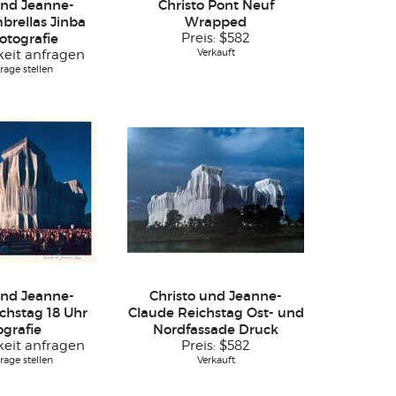
und Jeanne-
Christo Pont Neuf
brellas Jinba
Wrapped
otografie
Preis:
$582
Verkauft
keit anfragen
rage stellen
und Jeanne-
Christo und Jeanne-
chstag 18 Uhr
Claude Reichstag Ost- und
ografie
Nordfassade Druck
keit anfragen
Preis:
$582
rage stellen
Verkauft