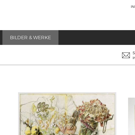
I
BILDER & WERKE
S
i