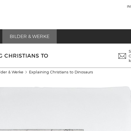
I
BILDER & WERKE
G CHRISTIANS TO
k
lder & Werke
Explaining Christians to Dinosaurs