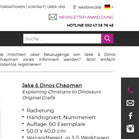
NFORMATIONEN
KONTAKT
ÜBER UNS
WARENKORB
NEWSLETTER ANMELDUNG
HOTLINE 030 47 38 78 45
Sie möchten über Neuzugänge von Jake & Dinos
Chapman vorab informiert werden? Jetzt einfach
ostenlos registrieren!
Jake & Dinos Chapman
Explaining Christians to Dinosaurs
Original Grafik
Radierung
Handsigniert, Nummeriert
Auflage: 60 Exemplare
50,0 x 40,0 cm
Versandbereit: in 3-5 Werktagen