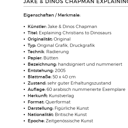
JAKE & DINOS CHAPMAN EXPLAININ
Eigenschaften / Merkmale:
Künstler:
Jake & Dinos Chapman
Titel:
Explaining Christians to Dinosaurs
Originalität:
Original
Typ:
Original Grafik, Druckgrafik
Technik
: Radierung
Papier:
Bütten
Bezeichnung:
handsigniert und nummeriert
Entstehung:
2005
Blattmaße:
50 x 40 cm
Zustand:
sehr guter Erhaltungszustand
Auflage:
60 arabisch nummerierte Exemplare
Herkunft:
Kunstverlag
Format:
Querformat
Darstellung:
Figürliche Kunst
Nationalität:
Britische Kunst
Epoche:
Zeitgenössische Kunst