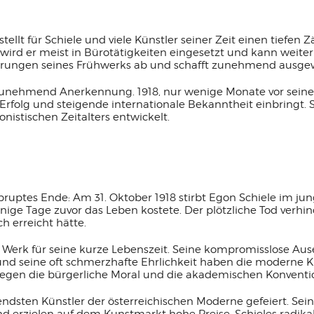
ellt für Schiele und viele Künstler seiner Zeit einen tiefen 
wird er meist in Bürotätigkeiten eingesetzt und kann weiter
rrungen seines Frühwerks ab und schafft zunehmend ausgew
r zunehmend Anerkennung. 1918, nur wenige Monate vor seine
folg und steigende internationale Bekanntheit einbringt. Se
istischen Zeitalters entwickelt.
abruptes Ende: Am 31. Oktober 1918 stirbt Egon Schiele im ju
ige Tage zuvor das Leben kostete. Der plötzliche Tod verhind
 erreicht hätte.
hes Werk für seine kurze Lebenszeit. Seine kompromisslose 
und seine oft schmerzhafte Ehrlichkeit haben die moderne K
gegen die bürgerliche Moral und die akademischen Konventio
tendsten Künstler der österreichischen Moderne gefeiert. S