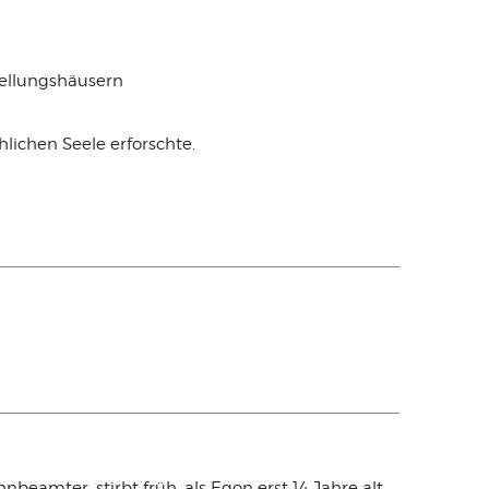
tellungshäusern
lichen Seele erforschte.
nbeamter, stirbt früh, als Egon erst 14 Jahre alt