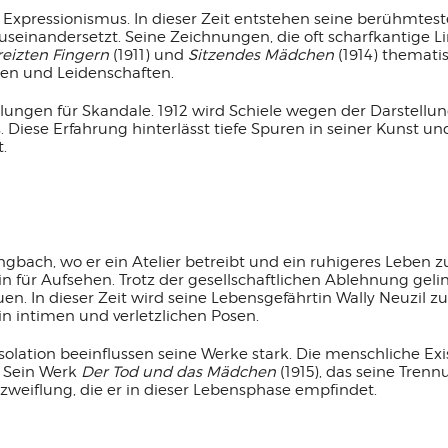
 Expressionismus. In dieser Zeit entstehen seine berühmtest
seinandersetzt. Seine Zeichnungen, die oft scharfkantige L
reizten Fingern
(1911) und
Sitzendes Mädchen
(1914) thematis
ten und Leidenschaften.
ellungen für Skandale. 1912 wird Schiele wegen der Darstell
. Diese Erfahrung hinterlässt tiefe Spuren in seiner Kunst u
.
gbach, wo er ein Atelier betreibt und ein ruhigeres Leben zu
n für Aufsehen. Trotz der gesellschaftlichen Ablehnung geli
 In dieser Zeit wird seine Lebensgefährtin Wally Neuzil zu 
in intimen und verletzlichen Posen.
olation beeinflussen seine Werke stark. Die menschliche Exi
. Sein Werk
Der Tod und das Mädchen
(1915), das seine Tren
rzweiflung, die er in dieser Lebensphase empfindet.