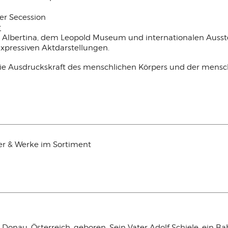
er Secession
r
er Albertina, dem Leopold Museum und internationalen Auss
expressiven Aktdarstellungen.
 die Ausdruckskraft des menschlichen Körpers und der mensch
der & Werke im Sortiment
 Donau, Österreich, geboren. Sein Vater Adolf Schiele, ein Bah