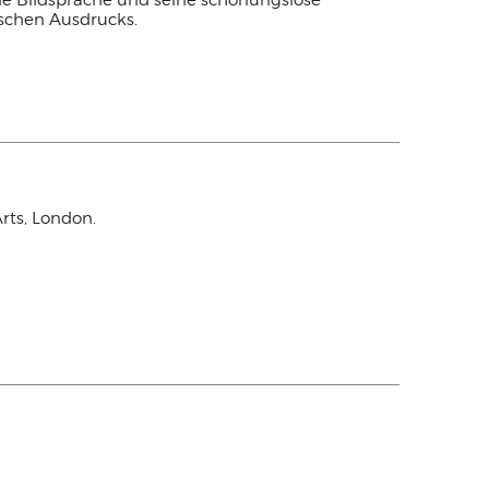
le Bildsprache und seine schonungslose
schen Ausdrucks.
rts, London.