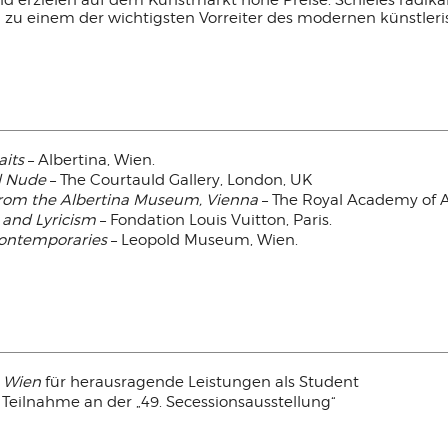
d erzielen auf dem Kunstmarkt hohe Preise. Schieles radika
zu einem der wichtigsten Vorreiter des modernen künstleri
aits
– Albertina, Wien.
l Nude
– The Courtauld Gallery, London, UK
from the Albertina Museum, Vienna
– The Royal Academy of A
 and Lyricism
– Fondation Louis Vuitton, Paris.
Contemporaries
– Leopold Museum, Wien.
e Wien
für herausragende Leistungen als Student
, Teilnahme an der „49. Secessionsausstellung“