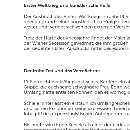
Erster Weltkrieg und künstlerische Reife
Der Ausbruch des Ersten Weltkriegs im Jahr 1914 st
aber aufgrund seiner künstlerischen Fähigkeiten 
weiter und wendet sich von den extremen Verze
Trotz der Härte der Kriegsjahre findet der Male
der Wiener Secession gewidmet, die ihm großen Er
der bedeutendsten Ausdrucksmittel des expression
Der frühe Tod und das Vermächtnis
1918 erreicht der Höhepunkt seiner Karriere ein 
Grippe, die auch seine schwangere Frau Edith wen
Umfang hätte entfalten können, den es womöglich
Schiele hinterlässt ein erstaunlich umfangreic
und seinen Emotionen, seine expressiven Linien 
Inbegriff des expressionistischen Aufbegehrens 
Bis heute wird Egon Schiele als einer der bedeu