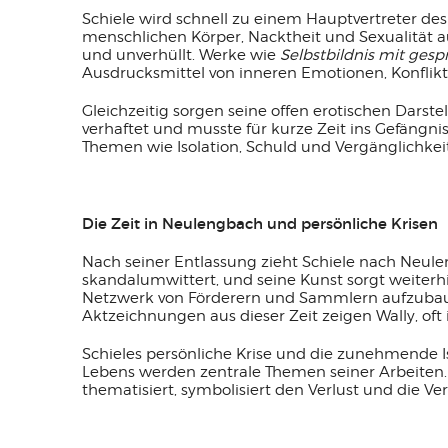
Schiele wird schnell zu einem Hauptvertreter des
menschlichen Körper, Nacktheit und Sexualität au
und unverhüllt. Werke wie
Selbstbildnis mit gesp
Ausdrucksmittel von inneren Emotionen, Konflik
Gleichzeitig sorgen seine offen erotischen Darst
verhaftet und musste für kurze Zeit ins Gefängnis
Themen wie Isolation, Schuld und Vergänglichkeit
Die Zeit in Neulengbach und persönliche Krisen
Nach seiner Entlassung zieht Schiele nach Neulen
skandalumwittert, und seine Kunst sorgt weiterhi
Netzwerk von Förderern und Sammlern aufzubauen.
Aktzeichnungen aus dieser Zeit zeigen Wally, oft 
Schieles persönliche Krise und die zunehmende Is
Lebens werden zentrale Themen seiner Arbeiten
thematisiert, symbolisiert den Verlust und die Ve