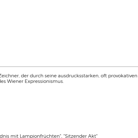
 Zeichner, der durch seine ausdrucksstarken, oft provokativ
r des Wiener Expressionismus.
dnis mit Lampionfrüchten", "Sitzender Akt"