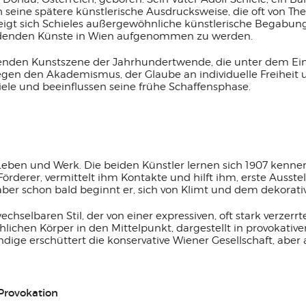
h seine spätere künstlerische Ausdrucksweise, die oft von Th
eigt sich Schieles außergewöhnliche künstlerische Begabung.
ildenden Künste in Wien aufgenommen zu werden.
renden Kunstszene der Jahrhundertwende, die unter dem Ein
 gegen den Akademismus, der Glaube an individuelle Freihei
ele und beeinflussen seine frühe Schaffensphase.
s Leben und Werk. Die beiden Künstler lernen sich 1907 kenne
örderer, vermittelt ihm Kontakte und hilft ihm, erste Ausste
aber schon bald beginnt er, sich von Klimt und dem dekorativ
hselbaren Stil, der von einer expressiven, oft stark verzerr
hen Körper in den Mittelpunkt, dargestellt in provokativen
dige erschüttert die konservative Wiener Gesellschaft, aber
Provokation