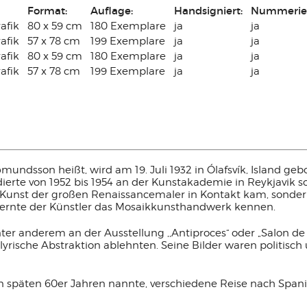
Format:
Auflage:
Handsigniert:
Nummerier
afik
80 x 59 cm
180 Exemplare
ja
ja
afik
57 x 78 cm
199 Exemplare
ja
ja
afik
80 x 59 cm
180 Exemplare
ja
ja
afik
57 x 78 cm
199 Exemplare
ja
ja
ndsson heißt, wird am 19. Juli 1932 in Ólafsvík, Island gebo
ierte von 1952 bis 1954 an der Kunstakademie in Reykjavik s
der Kunst der großen Renaissancemaler in Kontakt kam, sonde
r lernte der Künstler das Mosaikkunsthandwerk kennen.
nter anderem an der Ausstellung ,,Antiproces“ oder „Salon de
yrische Abstraktion ablehnten. Seine Bilder waren politisch 
it den späten 60er Jahren nannte, verschiedene Reise nach Sp