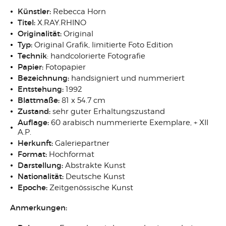
Künstler:
Rebecca Horn
Titel:
X.RAY.RHINO
Originalität:
Original
Typ:
Original Grafik, limitierte Foto Edition
Technik
: handcolorierte Fotografie
Papier:
Fotopapier
Bezeichnung:
handsigniert und nummeriert
Entstehung:
1992
Blattmaße:
81 x 54.7 cm
Zustand:
sehr guter Erhaltungszustand
Auflage:
60 arabisch nummerierte Exemplare, + XII
A.P.
Herkunft:
Galeriepartner
Format:
Hochformat
Darstellung:
Abstrakte Kunst
Nationalität:
Deutsche Kunst
Epoche:
Zeitgenössische Kunst
Anmerkungen: