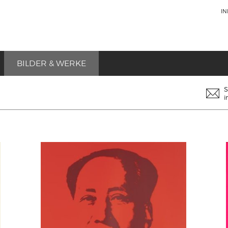
I
BILDER & WERKE
S
i