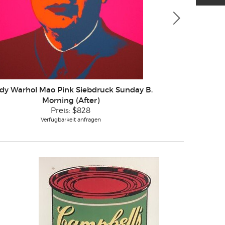
dy Warhol Mao Pink Siebdruck Sunday B.
Andy Warho
Morning (After)
Mo
Preis:
$828
Verfügbarkeit anfragen