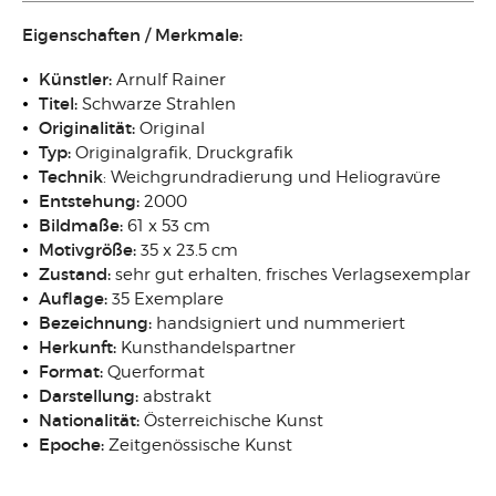
Eigenschaften / Merkmale:
Künstler:
Arnulf Rainer
Titel:
Schwarze Strahlen
Originalität:
Original
Typ:
Originalgrafik, Druckgrafik
Technik
: Weichgrundradierung und Heliogravüre
Entstehung:
2000
Bildmaße:
61 x 53 cm
Motivgröße:
35 x 23.5 cm
Zustand:
sehr gut erhalten, frisches Verlagsexemplar
Auflage:
35 Exemplare
Bezeichnung:
handsigniert und nummeriert
Herkunft:
Kunsthandelspartner
Format:
Querformat
Darstellung:
abstrakt
Nationalität:
Österreichische
Kunst
Epoche:
Zeitgenössische Kunst