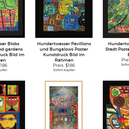
er Blobs
Hundertwasser Pavillions
Hundertw
ed gardens
und Bungalows Poster
Stadt Post
uck Bild im
Kunstdruck Bild im
en
Rahmen
Pre
Sofo
$186
Preis:
$186
aufen
Sofort-Kaufen