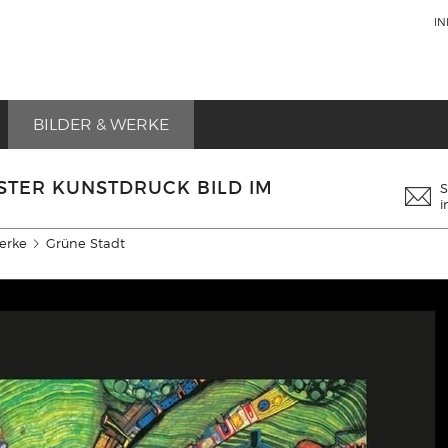
I
BILDER & WERKE
TER KUNSTDRUCK BILD IM
S
i
erke
Grüne Stadt