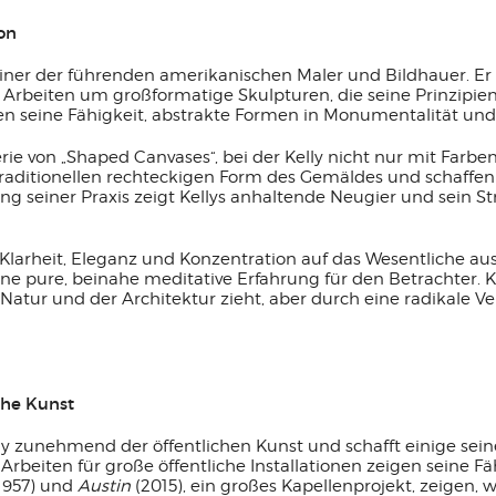
on
s einer der führenden amerikanischen Maler und Bildhauer. E
e Arbeiten um großformatige Skulpturen, die seine Prinzipi
gen seine Fähigkeit, abstrakte Formen in Monumentalität und
Serie von „Shaped Canvases“, bei der Kelly nicht nur mit Far
traditionellen rechteckigen Form des Gemäldes und schaffen 
ung seiner Praxis zeigt Kellys anhaltende Neugier und sein St
 Klarheit, Eleganz und Konzentration auf das Wesentliche au
e pure, beinahe meditative Erfahrung für den Betrachter. Kel
er Natur und der Architektur zieht, aber durch eine radikale
che Kunst
lly zunehmend der öffentlichen Kunst und schafft einige s
beiten für große öffentliche Installationen zeigen seine Fä
1957) und
Austin
(2015), ein großes Kapellenprojekt, zeigen, w