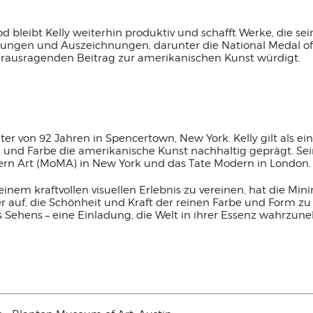
 bleibt Kelly weiterhin produktiv und schafft Werke, die se
rungen und Auszeichnungen, darunter die National Medal of
ausragenden Beitrag zur amerikanischen Kunst würdigt.
ter von 92 Jahren in Spencertown, New York. Kelly gilt als ei
m und Farbe die amerikanische Kunst nachhaltig geprägt. S
ern Art (MoMA) in New York und das Tate Modern in London.
einem kraftvollen visuellen Erlebnis zu vereinen, hat die M
er auf, die Schönheit und Kraft der reinen Farbe und Form zu
s Sehens – eine Einladung, die Welt in ihrer Essenz wahrzu