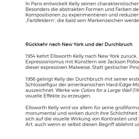
In Paris entwickelt Kelly seinen charakteristisch
Besonders die abstrakten Formen und Farben der 
Kompositionen zu experimentieren und reduziert s
„Farbfeldern“, die bald sein Markenzeichen werde
Rückkehr nach New York und der Durchbruch
1954 kehrt Ellsworth Kelly nach New York zurück,
Expressionismus mit Künstlern wie Jackson Pollo
dieser expressiven Malweise. Statt gestischer Pin
1956 gelingt Kelly der Durchbruch mit seiner erst
Schlüsselfigur der amerikanischen Hard-Edge-Mal
auszeichnet. Werke wie
Colors for a Large Wall
(19
visuelle Effekte zu erzeugen.
Ellsworth Kelly wird vor allem für seine großfor
monumental und wirken durch ihre Schlichtheit u
sich auf die visuelle Wirkung von Kontrasten un
Art, auch wenn er selbst diesen Begriff ablehnt u