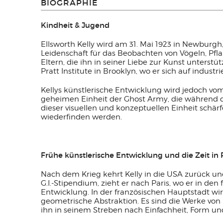
BIOGRAPHIE
Kindheit & Jugend
Ellsworth Kelly wird am 31. Mai 1923 in Newburgh
Leidenschaft für das Beobachten von Vögeln, Pfla
Eltern, die ihn in seiner Liebe zur Kunst unters
Pratt Institute in Brooklyn, wo er sich auf indust
Kellys künstlerische Entwicklung wird jedoch vo
geheimen Einheit der Ghost Army, die während d
dieser visuellen und konzeptuellen Einheit schär
wiederfinden werden.
Frühe künstlerische Entwicklung und die Zeit in 
Nach dem Krieg kehrt Kelly in die USA zurück un
G.I.-Stipendium, zieht er nach Paris, wo er in de
Entwicklung. In der französischen Hauptstadt w
geometrische Abstraktion. Es sind die Werke von 
ihn in seinem Streben nach Einfachheit, Form un