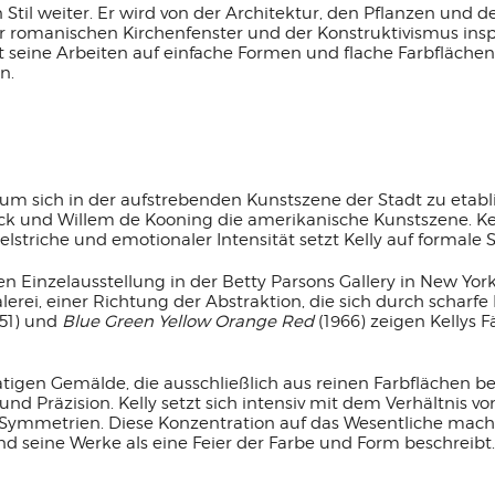
en Stil weiter. Er wird von der Architektur, den Pflanzen und 
romanischen Kirchenfenster und der Konstruktivismus inspir
eine Arbeiten auf einfache Formen und flache Farbflächen. D
n.
 um sich in der aufstrebenden Kunstszene der Stadt zu etabli
ck und Willem de Kooning die amerikanische Kunstszene. Kel
selstriche und emotionaler Intensität setzt Kelly auf formale
en Einzelausstellung in der Betty Parsons Gallery in New Yor
erei, einer Richtung der Abstraktion, die sich durch schar
51) und
Blue Green Yellow Orange Red
(1966) zeigen Kellys 
matigen Gemälde, die ausschließlich aus reinen Farbflächen b
nd Präzision. Kelly setzt sich intensiv mit dem Verhältnis 
d Symmetrien. Diese Konzentration auf das Wesentliche mach
nd seine Werke als eine Feier der Farbe und Form beschreibt.