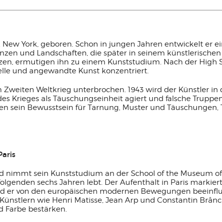
, New York, geboren. Schon in jungen Jahren entwickelt er ei
nzen und Landschaften, die später in seinem künstlerischen 
tützen, ermutigen ihn zu einem Kunststudium. Nach der High 
rielle und angewandte Kunst konzentriert.
m Zweiten Weltkrieg unterbrochen. 1943 wird der Künstler in
es Krieges als Täuschungseinheit agiert und falsche Trupp
fen sein Bewusstsein für Tarnung, Muster und Täuschungen, T
Paris
d nimmt sein Kunststudium an der School of the Museum of F
n folgenden sechs Jahren lebt. Der Aufenthalt in Paris markie
ird er von den europäischen modernen Bewegungen beeinflus
Künstlern wie Henri Matisse, Jean Arp und Constantin Brânc
d Farbe bestärken.