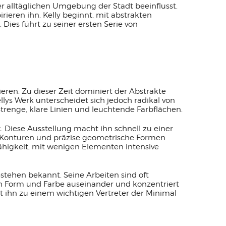
der alltäglichen Umgebung der Stadt beeinflusst.
ieren ihn. Kelly beginnt, mit abstrakten
ies führt zu seiner ersten Serie von
eren. Zu dieser Zeit dominiert der Abstrakte
lys Werk unterscheidet sich jedoch radikal von
 Strenge, klare Linien und leuchtende Farbflächen.
k. Diese Ausstellung macht ihn schnell zu einer
fe Konturen und präzise geometrische Formen
Fähigkeit, mit wenigen Elementen intensive
estehen bekannt. Seine Arbeiten sind oft
von Form und Farbe auseinander und konzentriert
t ihn zu einem wichtigen Vertreter der Minimal