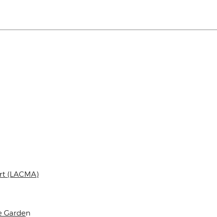
rt (LACMA)
e Garde
n