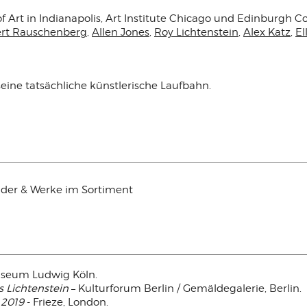
Art in Indianapolis, Art Institute Chicago und Edinburgh Co
rt Rauschenberg
,
Allen Jones
,
Roy Lichtenstein
,
Alex Katz
,
El
ne tatsächliche künstlerische Laufbahn.
ilder & Werke im Sortiment
seum Ludwig Köln.
s Lichtenstein
– Kulturforum Berlin / Gemäldegalerie, Berlin.
 2019
- Frieze, London.