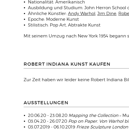
Nationalität: Amerikanisch
Ausbildung und Studium: John Herron School of 
Ähnliche Künstler:
Andy Warhol
,
Jim Dine
,
Robe
Epoche: Moderne Kunst
Stilistisch: Pop Art, Abtrakte Kunst
Mit seinem Umzug nach New York 1954 begann sei
ROBERT INDIANA KUNST KAUFEN
Zur Zeit haben wir leider keine Robert Indiana B
AUSSTELLUNGEN
20.06.20 - 23.08.20
Mapping the Collection
– Mu
03.04.20 - 26.07.20
Pop on Paper.
Von Warhol bi
03.07.2019 - 06.10.2019
Frieze Sculpture London