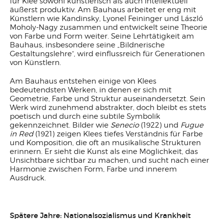
für Klee sowohl künstlerisch als auch intellektuell
äußerst produktiv. Am Bauhaus arbeitet er eng mit
Künstlern wie Kandinsky, Lyonel Feininger und László
Moholy-Nagy zusammen und entwickelt seine Theorie
von Farbe und Form weiter. Seine Lehrtätigkeit am
Bauhaus, insbesondere seine „Bildnerische
Gestaltungslehre“, wird einflussreich für Generationen
von Künstlern.
Am Bauhaus entstehen einige von Klees
bedeutendsten Werken, in denen er sich mit
Geometrie, Farbe und Struktur auseinandersetzt. Sein
Werk wird zunehmend abstrakter, doch bleibt es stets
poetisch und durch eine subtile Symbolik
gekennzeichnet. Bilder wie
Senecio
(1922) und
Fugue
in Red
(1921) zeigen Klees tiefes Verständnis für Farbe
und Komposition, die oft an musikalische Strukturen
erinnern. Er sieht die Kunst als eine Möglichkeit, das
Unsichtbare sichtbar zu machen, und sucht nach einer
Harmonie zwischen Form, Farbe und innerem
Ausdruck.
Spätere Jahre: Nationalsozialismus und Krankheit