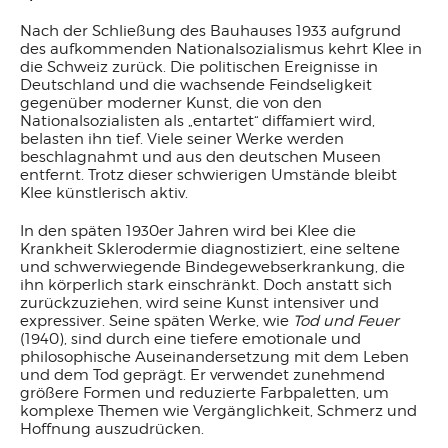
Nach der Schließung des Bauhauses 1933 aufgrund
des aufkommenden Nationalsozialismus kehrt Klee in
die Schweiz zurück. Die politischen Ereignisse in
Deutschland und die wachsende Feindseligkeit
gegenüber moderner Kunst, die von den
Nationalsozialisten als „entartet“ diffamiert wird,
belasten ihn tief. Viele seiner Werke werden
beschlagnahmt und aus den deutschen Museen
entfernt. Trotz dieser schwierigen Umstände bleibt
Klee künstlerisch aktiv.
In den späten 1930er Jahren wird bei Klee die
Krankheit Sklerodermie diagnostiziert, eine seltene
und schwerwiegende Bindegewebserkrankung, die
ihn körperlich stark einschränkt. Doch anstatt sich
zurückzuziehen, wird seine Kunst intensiver und
expressiver. Seine späten Werke, wie
Tod und Feuer
(1940), sind durch eine tiefere emotionale und
philosophische Auseinandersetzung mit dem Leben
und dem Tod geprägt. Er verwendet zunehmend
größere Formen und reduzierte Farbpaletten, um
komplexe Themen wie Vergänglichkeit, Schmerz und
Hoffnung auszudrücken.