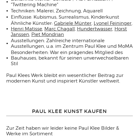
"Twittering Machine"
Techniken: Malerei, Zeichnung, Aquarell
Einflüsse: Kubismus, Surrealismus, Kinderkunst
Ähnliche Künstler:
Gabriele Münter
,
Lyonel Feininger
,
Henri Matisse
,
Marc Chagall
,
Hundertwasser
,
Horst
Janssen
,
Piet Mondrian
Ausstellungen: Zahlreiche internationale
Ausstellungen, u.a. im Zentrum Paul Klee und MoMA
Besonderheiten: War ein prägendes Mitglied des
Bauhauses, bekannt für seinen unverwechselbaren
Stil
Paul Klees Werk bleibt ein wesentlicher Beitrag zur
modernen Kunst und inspiriert Künstler weltweit.
PAUL KLEE KUNST KAUFEN
Zur Zeit haben wir leider keine Paul Klee Bilder &
Werke im Sortiment