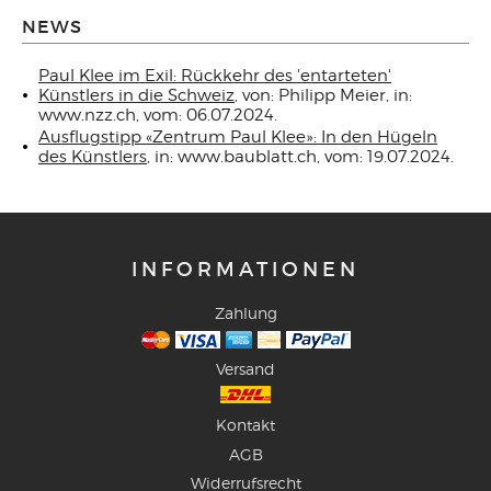
NEWS
Paul Klee im Exil: Rückkehr des 'entarteten'
Künstlers in die Schweiz
, von: Philipp Meier, in:
www.nzz.ch, vom: 06.07.2024.
Ausflugstipp «Zentrum Paul Klee»: In den Hügeln
des Künstlers
, in: www.baublatt.ch, vom: 19.07.2024.
INFORMATIONEN
Zahlung
Versand
Kontakt
AGB
Widerrufsrecht