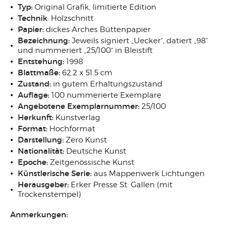
Typ:
Original Grafik, limitierte Edition
Technik
: Holzschnitt
Papier:
dickes Arches Büttenpapier
Bezeichnung:
Jeweils signiert „Uecker“, datiert „98“
und nummeriert „25/100“ in Bleistift
Entstehung:
1998
Blattmaße:
62.2 x 51.5 cm
Zustand:
in gutem Erhaltungszustand
Auflage:
100 nummerierte Exemplare
Angebotene Exemplarnummer:
25/100
Herkunft:
Kunstverlag
Format:
Hochformat
Darstellung:
Zero Kunst
Nationalität:
Deutsche Kunst
Epoche:
Zeitgenössische Kunst
Künstlerische Serie:
aus Mappenwerk Lichtungen
Herausgeber:
Erker Presse St. Gallen (mit
Trockenstempel)
Anmerkungen: