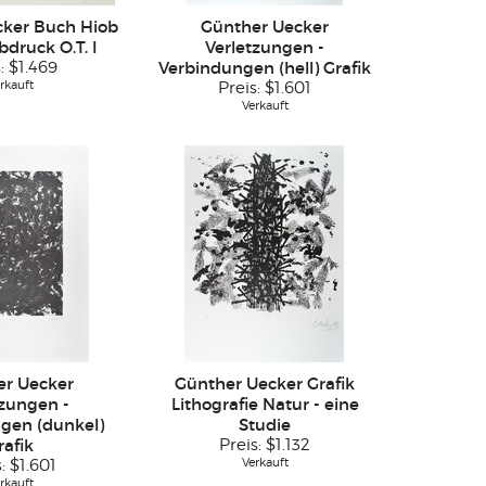
cker Buch Hiob
Günther Uecker
bdruck O.T. I
Verletzungen -
s:
$1.469
Verbindungen (hell) Grafik
rkauft
Preis:
$1.601
Verkauft
er Uecker
Günther Uecker Grafik
tzungen -
Lithografie Natur - eine
gen (dunkel)
Studie
rafik
Preis:
$1.132
Verkauft
s:
$1.601
rkauft