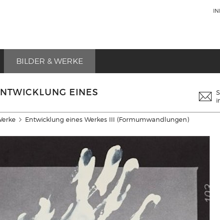
I
BILDER & WERKE
ENTWICKLUNG EINES
S
i
Werke
Entwicklung eines Werkes III (Formumwandlungen)