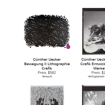
Günther Uecker
Günther Ueck
Bewegung II Lithographie
Grafik Entwic
Grafik
Werkes
Preis:
$582
Preis:
$
Verkauft
Verfügbarkeit