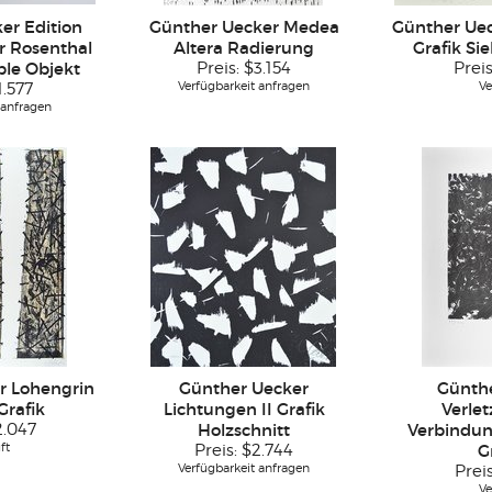
er Edition
Günther Uecker Medea
Günther Ue
er Rosenthal
Altera Radierung
Grafik Sie
ple Objekt
Preis:
$3.154
Prei
Verfügbarkeit anfragen
Ve
1.577
 anfragen
r Lohengrin
Günther Uecker
Günth
Grafik
Lichtungen II Grafik
Verle
2.047
Holzschnitt
Verbindun
ft
Preis:
$2.744
G
Verfügbarkeit anfragen
Prei
Ve