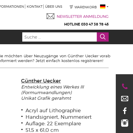
NFORMATIONEN
KONTAKT
ÜBER UNS
WARENKORB
NEWSLETTER ANMELDUNG
HOTLINE 030 47 38 78 45
ie möchten über Neuzugänge von Günther Uecker vorab
nformiert werden? Jetzt einfach kostenlos registrieren!
Günther Uecker
Entwicklung eines Werkes III
(Formumwandlungen)
Unikat Grafik gerahmt
Acryl auf Lithographie
Handsigniert, Nummeriert
Auflage: 22 Exemplare
51,5 x 61,0 cm