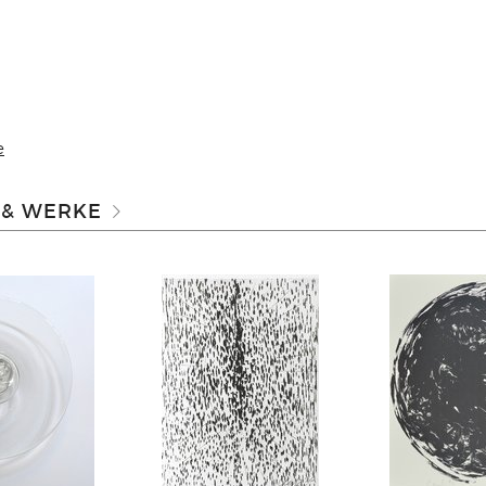
e
 & WERKE