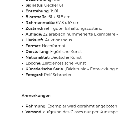
Signatur:
Uecker 81
Entstehung:
1981
Blattmaße:
61 x 51.5 cm
Rahmenmaße:
67.8 x 57 cm
Zustand:
sehr guter Erhaltungszustand
Auflage:
22 arabisch nummerierte Exemplare 
Herkunft:
Auktionshaus
Format:
Hochformat
Darstellung:
Figürliche Kunst
Nationalität:
Deutsche Kunst
Epoche:
Zeitgenössische Kunst
Künstlerische Serie:
„Bildrituale – Entwicklung
Fotograf:
Rolf Schroeter
Anmerkungen:
Rahmung:
Exemplar wird gerahmt angeboten
Versand:
aufgrund des Glases nur per Kunstspe