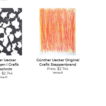
er Uecker
Günther Uecker Original
en I Grafik
Grafik Steppenbrand
schnitt
Preis:
$2.744
Verkauft
:
$2.744
rkauft