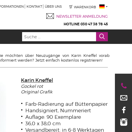
NFORMATIONEN
KONTAKT
ÜBER UNS
WARENKORB
NEWSLETTER ANMELDUNG
HOTLINE 030 47 38 78 45
ie möchten über Neuzugänge von Karin Kneffel vorab
nformiert werden? Jetzt einfach kostenlos registrieren!
Karin Kneffel
Gockel rot
Original Grafik
Farb-Radierung auf Büttenpapier
Handsigniert, Nummeriert
Auflage: 90 Exemplare
36,0 x 38,0 cm
Versandbereit: in 6-8 Werktagen