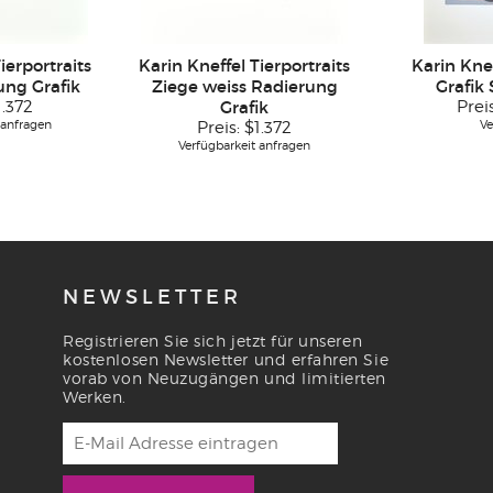
ierportraits
Karin Kneffel Tierportraits
Karin Kne
ung Grafik
Ziege weiss Radierung
Grafik
1.372
Grafik
Prei
 anfragen
Ve
Preis:
$1.372
Verfügbarkeit anfragen
NEWSLETTER
Registrieren Sie sich jetzt für unseren
kostenlosen Newsletter und erfahren Sie
vorab von Neuzugängen und limitierten
Werken.