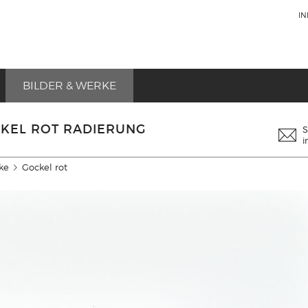
I
BILDER & WERKE
CKEL ROT RADIERUNG
S
i
ke
Gockel rot