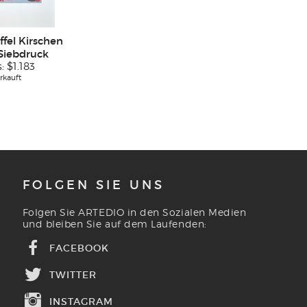
ffel Kirschen
 Siebdruck
s:
$1.183
rkauft
FOLGEN SIE UNS
Folgen Sie ARTEDIO in den Sozialen Medien
und bleiben Sie auf dem Laufenden:
FACEBOOK
TWITTER
INSTAGRAM