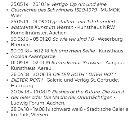
25.05.19 – 26.10.19
Vertigo. Op Art und eine
Geschichte des Schwindels 1520–1970
- MUMOK
Wien.
25.05.19 – 01.03.20
gestalten - ein Jahrhundert
abstrakte Kunst im Westen
-
Kunsthaus NRW
Kornelimünster, Aachen
.
30.03.19 – 05.01.20
So wie wir sind 1.0
- Weserburg
Bremen.
30.09.18 – 16.12.18
Ich und mein Selfie
- Kunsthaus
Apolda Avantgarde.
01.09.18 – 02.01.19
Surrealismus Schweiz
- Aargauer
Kunsthaus, Aarau.
26.04.18 – 30.06.18
DIETER ROTH * DITER ROT *
DIETER ROTH
- Galerie und Verlag St. Gertrude,
Hamburg.
20.04.18 – 19.08.19
Flashes of the Future. Die Kunst
der 68er oder Die Macht der Ohnmächtigen
-
Ludwig Forum, Aachen.
28.04.18 – 19.08.19 schwarz weiß - Städtische Galerie
im Park, Viersen.