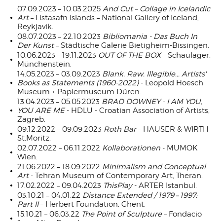
07.09.2023 – 10.03.2025
And Cut – Collage in Icelandic
Art
– Listasafn Islands – National Gallery of Iceland,
Reykjavik.
08.07.2023 – 22.10.2023
Bibliomania - Das Buch In
Der Kunst
– Städtische Galerie Bietigheim-Bissingen.
10.06.2023 – 19.11.2023
OUT OF THE BOX
– Schaulager,
Münchenstein.
14.05.2023 – 03.09.2023
Blank.
Raw. Illegible... Artists'
Books as Statements (1960-2022)
- Leopold Hoesch
Museum + Papiermuseum Düren.
13.04.2023 – 05.05.2023
BRAD DOWNEY - I AM YOU,
YOU ARE ME
- HDLU - Croatian Association of Artists,
Zagreb.
09.12.2022 – 09.09.2023
Roth Bar
– HAUSER & WIRTH
St.Moritz.
02.07.2022 – 06.11.2022
Kollaborationen
- MUMOK
Wien.
21.06.2022 – 18.09.2022
Minimalism and Conceptual
Art
-
Tehran Museum of Contemporary Art
, Theran.
17.02.2022 – 09.04.2023
ThisPlay
- ARTER Istanbul.
03.10.21 – 04.01.22
Distance Extended / 1979 – 1997:
Part II
– Herbert Foundation, Ghent.
15.10.21 – 06.03.22
The Point of Sculpture
– Fondacio