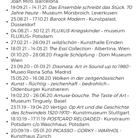
Joan Miro, Barcelona.
19.09.21 – 14.11.21
Das Ensemble schreibt das Stück. 70
Jahre heute
- Museum Morsbroich, Leverkusen.
25.08.21 – 17.10.21
Barock Modern
- Kunstpalast,
Düsseldorf.
04.08.21 – 30.12.21
FLUXUS-Kriegskinder
– museum
FLUXUS+ Potsdam.
27.02.21 – 26.09.21
wild/schön
- Kunsthalle Emden.
18.01.21 – 14.03.21
The Essl Collection
- Albertina, Wien.
01.10.20 – 28.08.20
Fragile Schöpfung
- Dom Museum
Wien.
23.09.20 – 01.03.21
Disonata. Art in Sound up to 1980
-
Museo Reina Sofia, Madrid.
15.05.20 – 16.08.20
Wolken in der zeitgenössischen
Kunst – flüchtig – zeichenhaft – bedrohlich
–
Oldenburger Kunstverein.
19.02.20 – 26.06.20
Amuse-bouche. The Taste of Art
–
Museum Tinguely, Basel.
23.11.19 – 19.04.20
Vertigo. Op Art und die Geschichte
des Schwindels 1520-1970
- Kunstmuseum Stuttgart.
18.10.19 – 17.11.19
POSTCARD RELOADED
- Kunstraum
Potsdam c/o Waschhaus, Potsdam.
20.09.19 – 05.01.20
PICASSO – GORKY – WARHOL
-
Kunsthaus Zürich.