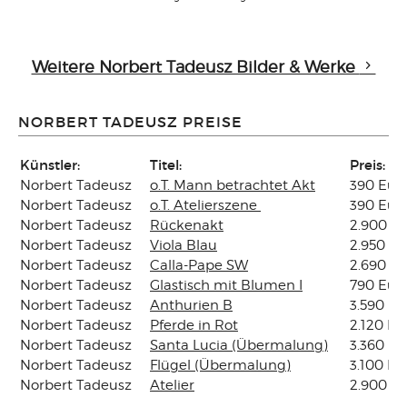
Weitere Norbert Tadeusz Bilder & Werke
NORBERT TADEUSZ PREISE
Künstler:
Titel:
Preis:
Norbert Tadeusz
o.T. Mann betrachtet Akt
390 Eur
Norbert Tadeusz
o.T. Atelierszene
390 Eur
Norbert Tadeusz
Rückenakt
2.900 E
Norbert Tadeusz
Viola Blau
2.950 Eu
Norbert Tadeusz
Calla-Pape SW
2.690 E
Norbert Tadeusz
Glastisch mit Blumen I
790 Eur
Norbert Tadeusz
Anthurien B
3.590 Eu
Norbert Tadeusz
Pferde in Rot
2.120 Eu
Norbert Tadeusz
Santa Lucia (Übermalung)
3.360 Eu
Norbert Tadeusz
Flügel (Übermalung)
3.100 Eu
Norbert Tadeusz
Atelier
2.900 E