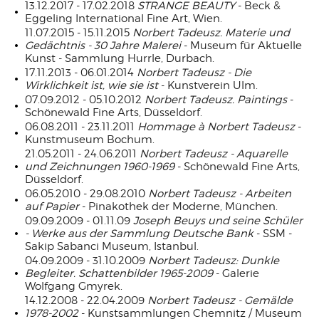
13.12.2017 - 17.02.2018
STRANGE BEAUTY
- Beck &
Eggeling International Fine Art, Wien.
11.07.2015 - 15.11.2015
Norbert Tadeusz. Materie und
Gedächtnis - 30 Jahre Malerei
- Museum für Aktuelle
Kunst - Sammlung Hurrle, Durbach.
17.11.2013 - 06.01.2014
Norbert Tadeusz - Die
Wirklichkeit ist, wie sie ist
- Kunstverein Ulm.
07.09.2012 - 05.10.2012
Norbert Tadeusz. Paintings
-
Schönewald Fine Arts, Düsseldorf.
06.08.2011 - 23.11.2011
Hommage à Norbert Tadeusz
-
Kunstmuseum Bochum.
21.05.2011 - 24.06.2011
Norbert Tadeusz - Aquarelle
und Zeichnungen 1960-1969
- Schönewald Fine Arts,
Düsseldorf.
06.05.2010 - 29.08.2010
Norbert Tadeusz - Arbeiten
auf Papier
- Pinakothek der Moderne, München.
09.09.2009 - 01.11.09
Joseph Beuys und seine Schüler
- Werke aus der Sammlung Deutsche Bank
- SSM -
Sakip Sabanci Museum, Istanbul.
04.09.2009 - 31.10.2009
Norbert Tadeusz: Dunkle
Begleiter. Schattenbilder 1965-2009
- Galerie
Wolfgang Gmyrek.
14.12.2008 - 22.04.2009
Norbert Tadeusz - Gemälde
1978-2002
- Kunstsammlungen Chemnitz / Museum