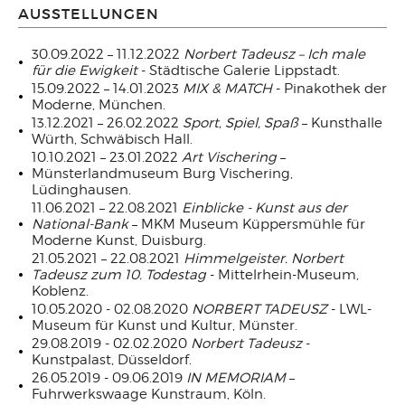
AUSSTELLUNGEN
30.09.2022 – 11.12.2022
Norbert Tadeusz ­– Ich male
für die Ewigkeit
- Städtische Galerie Lippstadt.
15.09.2022 – 14.01.2023
MIX & MATCH
- Pinakothek der
Moderne, München.
13.12.2021 – 26.02.2022
Sport, Spiel, Spaß
– Kunsthalle
Würth, Schwäbisch Hall.
10.10.2021 – 23.01.2022
Art Vischering
–
Münsterlandmuseum Burg Vischering,
Lüdinghausen.
11.06.2021 – 22.08.2021
Einblicke - Kunst aus der
National-Bank
– MKM Museum Küppersmühle für
Moderne Kunst, Duisburg.
21.05.2021 – 22.08.2021
Himmelgeister. Norbert
Tadeusz zum 10. Todestag
- Mittelrhein-Museum,
Koblenz.
10.05.2020 - 02.08.2020
NORBERT TADEUSZ
- LWL-
Museum für Kunst und Kultur, Münster.
29.08.2019 - 02.02.2020
Norbert Tadeusz
-
Kunstpalast, Düsseldorf.
26.05.2019 - 09.06.2019
IN MEMORIAM
–
Fuhrwerkswaage Kunstraum, Köln.