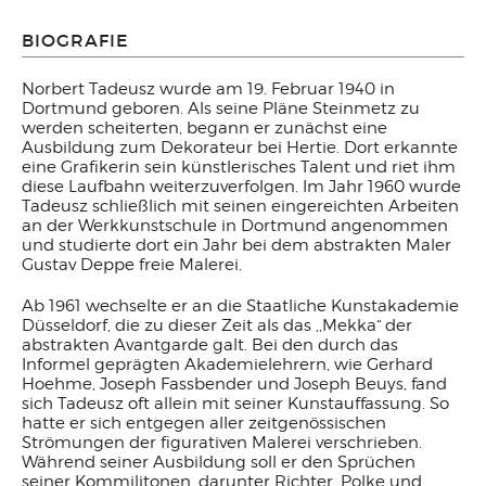
BIOGRAFIE
Norbert Tadeusz wurde am 19. Februar 1940 in
Dortmund geboren. Als seine Pläne Steinmetz zu
werden scheiterten, begann er zunächst eine
Ausbildung zum Dekorateur bei Hertie. Dort erkannte
eine Grafikerin sein künstlerisches Talent und riet ihm
diese Laufbahn weiterzuverfolgen. Im Jahr 1960 wurde
Tadeusz schließlich mit seinen eingereichten Arbeiten
an der Werkkunstschule in Dortmund angenommen
und studierte dort ein Jahr bei dem abstrakten Maler
Gustav Deppe freie Malerei.
Ab 1961 wechselte er an die Staatliche Kunstakademie
Düsseldorf, die zu dieser Zeit als das ,,Mekka“ der
abstrakten Avantgarde galt. Bei den durch das
Informel geprägten Akademielehrern, wie Gerhard
Hoehme, Joseph Fassbender und Joseph Beuys, fand
sich Tadeusz oft allein mit seiner Kunstauffassung. So
hatte er sich entgegen aller zeitgenössischen
Strömungen der figurativen Malerei verschrieben.
Während seiner Ausbildung soll er den Sprüchen
seiner Kommilitonen, darunter Richter, Polke und