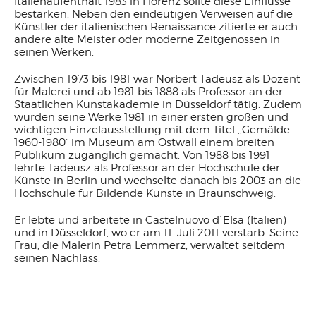
Italienaufenthalt 1983 in Florenz sollte diese Einflüsse
bestärken. Neben den eindeutigen Verweisen auf die
Künstler der italienischen Renaissance zitierte er auch
andere alte Meister oder moderne Zeitgenossen in
seinen Werken.
Zwischen 1973 bis 1981 war Norbert Tadeusz als Dozent
für Malerei und ab 1981 bis 1888 als Professor an der
Staatlichen Kunstakademie in Düsseldorf tätig. Zudem
wurden seine Werke 1981 in einer ersten großen und
wichtigen Einzelausstellung mit dem Titel ,‚Gemälde
1960-1980“ im Museum am Ostwall einem breiten
Publikum zugänglich gemacht. Von 1988 bis 1991
lehrte Tadeusz als Professor an der Hochschule der
Künste in Berlin und wechselte danach bis 2003 an die
Hochschule für Bildende Künste in Braunschweig.
Er lebte und arbeitete in Castelnuovo d`Elsa (Italien)
und in Düsseldorf, wo er am 11. Juli 2011 verstarb. Seine
Frau, die Malerin Petra Lemmerz, verwaltet seitdem
seinen Nachlass.