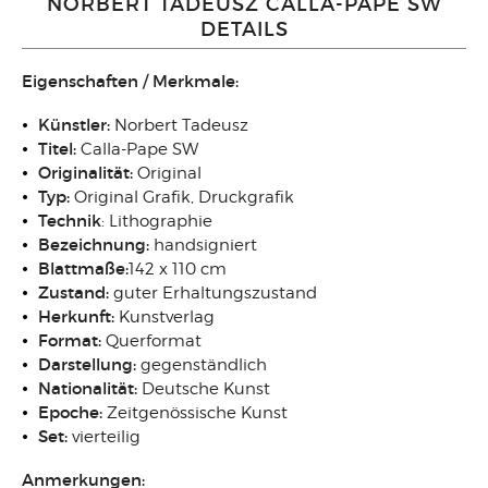
NORBERT TADEUSZ CALLA-PAPE SW
DETAILS
Eigenschaften / Merkmale:
Künstler:
Norbert Tadeusz
Titel:
Calla-Pape SW
Originalität:
Original
Typ:
Original Grafik, Druckgrafik
Technik
: Lithographie
Bezeichnung:
handsigniert
Blattmaße:
142 x 110 cm
Zustand:
guter Erhaltungszustand
Herkunft:
Kunstverlag
Format:
Querformat
Darstellung:
gegenständlich
Nationalität:
Deutsche Kunst
Epoche:
Zeitgenössische Kunst
Set:
vierteilig
Anmerkungen: