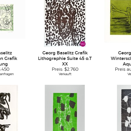
selitz
Georg Baselitz Grafik
Georg
n Grafik
Lithographie Suite 45 o.T
Wintersch
rung
XX
Aqu
3.450
Preis:
$2.760
Preis a
 anfragen
Verkauft
Ve