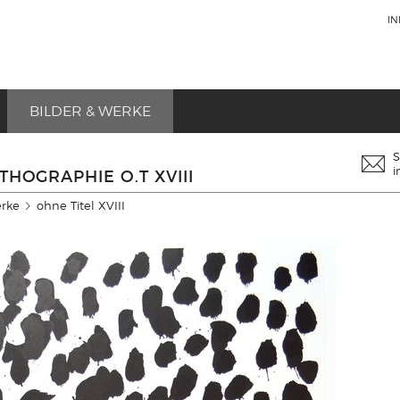
I
BILDER & WERKE
S
i
THOGRAPHIE O.T XVIII
erke
ohne Titel XVIII