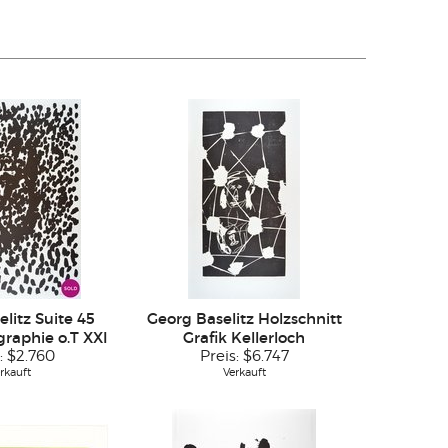
litz Suite 45
Georg Baselitz Holzschnitt
graphie o.T XXI
Grafik Kellerloch
:
$2.760
Preis:
$6.747
rkauft
Verkauft