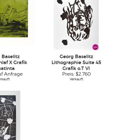
 Baselitz
Georg Baselitz
laf X Grafik
Lithographie Suite 45
atinta
Grafik o.T VI
uf Anfrage
Preis:
$2.760
rkauft
Verkauft