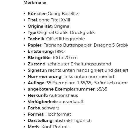
Merkmale:
Künstler:
Georg Baselitz
Titel:
ohne Titel XVIII
Originalität:
Original
Typ:
Original Grafik, Druckgrafik
Technik
: Offsetlithographie
Papier
: Fabriano Büttenpapier, Disegno 5 Grob
Entstehung:
1990
Blattgröße:
100 x 70 cm
Zustand:
sehr guter Erhaltungszustand
Signatur:
rechts unten handsigniert und datiert 
Nummerierung:
links unten nummeriert
Auflage:
35 Exemplare, 1-35/35, 5 römisch num
angebotene Exemplarnummer:
35/35
Herkunft:
Auktionshaus
Verfügbarkeit:
ausverkauft
Farbe:
schwarz
Format:
Hochformat
Darstellung:
abstrakt, figürlich
Motiv:
Kopf, Portrait