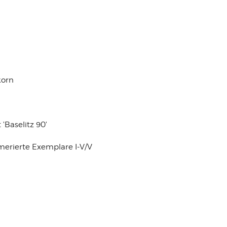
korn
'Baselitz 90'
merierte Exemplare I-V/V