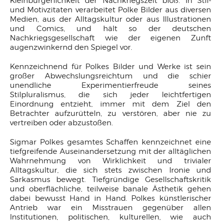
Kleinbürgerlichkeit der Nachkriegszeit bloß. In Stil-
und Motivzitaten verarbeitet Polke Bilder aus diversen
Medien, aus der Alltagskultur oder aus Illustrationen
und Comics, und hält so der deutschen
Nachkriegsgesellschaft wie der eigenen Zunft
augenzwinkernd den Spiegel vor.
Kennzeichnend für Polkes Bilder und Werke ist sein
großer Abwechslungsreichtum und die schier
unendliche Experimentierfreude seines
Stilpluralismus, die sich jeder leichtfertigen
Einordnung entzieht, immer mit dem Ziel den
Betrachter aufzurütteln, zu verstören, aber nie zu
vertreiben oder abzustoßen.
Sigmar Polkes gesamtes Schaffen kennzeichnet eine
tiefgreifende Auseinandersetzung mit der alltäglichen
Wahrnehmung von Wirklichkeit und trivialer
Alltagskultur, die sich stets zwischen Ironie und
Sarkasmus bewegt. Tiefgründige Gesellschaftskritik
und oberflächliche, teilweise banale Ästhetik gehen
dabei bewusst Hand in Hand. Polkes künstlerischer
Antrieb war ein Misstrauen gegenüber allen
Institutionen, politischen, kulturellen, wie auch