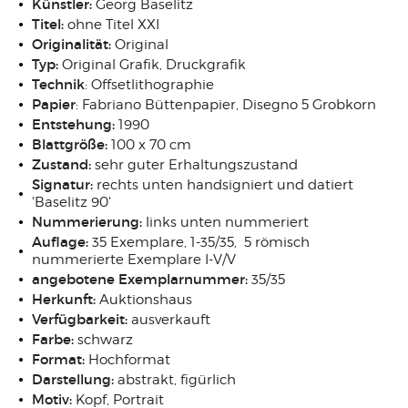
Künstler:
Georg Baselitz
Titel:
ohne Titel XXI
Originalität:
Original
Typ:
Original Grafik, Druckgrafik
Technik
: Offsetlithographie
Papier
: Fabriano Büttenpapier, Disegno 5 Grobkorn
Entstehung:
1990
Blattgröße:
100 x 70 cm
Zustand:
sehr guter Erhaltungszustand
Signatur:
rechts unten handsigniert und datiert
'Baselitz 90'
Nummerierung:
links unten nummeriert
Auflage:
35 Exemplare, 1-35/35, 5 römisch
nummerierte Exemplare I-V/V
angebotene Exemplarnummer:
35/35
Herkunft:
Auktionshaus
Verfügbarkeit:
ausverkauft
Farbe:
schwarz
Format:
Hochformat
Darstellung:
abstrakt, figürlich
Motiv:
Kopf, Portrait