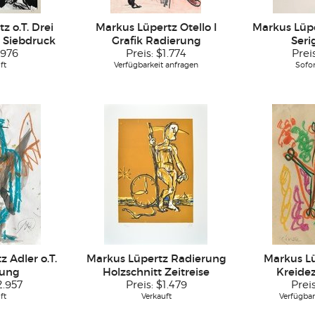
z o.T. Drei
Markus Lüpertz Otello I
Markus Lüpe
k Siebdruck
Grafik Radierung
Seri
976
Preis:
$1.774
Prei
ft
Verfügbarkeit anfragen
Sofo
 Adler o.T.
Markus Lüpertz Radierung
Markus L
nung
Holzschnitt Zeitreise
Kreide
2.957
Preis:
$1.479
Prei
ft
Verkauft
Verfügbar