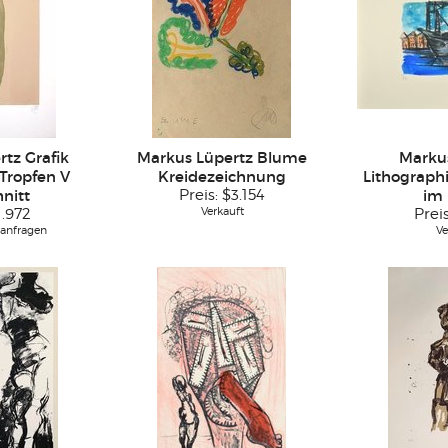
tz Grafik
Markus Lüpertz Blume
Marku
 Tropfen V
Kreidezeichnung
Lithographi
hnitt
Preis:
$3.154
im
Verkauft
1.972
Prei
 anfragen
Ve