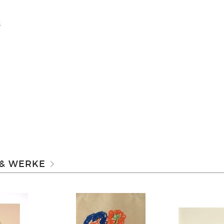
e
 & WERKE