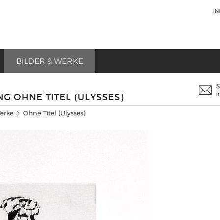
I
BILDER & WERKE
S
i
G OHNE TITEL (ULYSSES)
Werke
Ohne Titel (Ulysses)