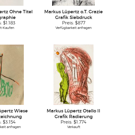
rtz Ohne Titel
Markus Lüpertz o.T. Grazie
graphie
Grafik Siebdruck
s:
$1.183
Preis:
$877
rt-Kaufen
Verfügbarkeit anfragen
üpertz Wiese
Markus Lüpertz Otello II
zeichnung
Grafik Radierung
s:
$3.154
Preis:
$1.774
keit anfragen
Verkauft