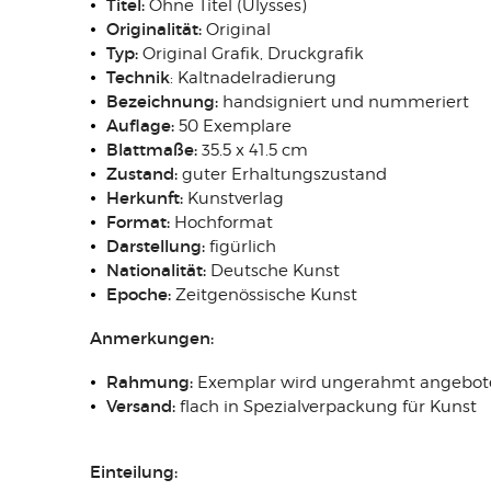
Titel:
Ohne Titel (Ulysses)
Originalität:
Original
Typ:
Original Grafik, Druckgrafik
Technik
: Kaltnadelradierung
Bezeichnung:
handsigniert und nummeriert
Auflage:
50 Exemplare
Blattmaße:
35.5 x 41.5 cm
Zustand:
guter Erhaltungszustand
Herkunft:
Kunstverlag
Format:
Hochformat
Darstellung:
figürlich
Nationalität:
Deutsche Kunst
Epoche:
Zeitgenössische Kunst
Anmerkungen:
Rahmung:
Exemplar wird ungerahmt angebot
Versand:
flach in Spezialverpackung für Kunst
Einteilung: