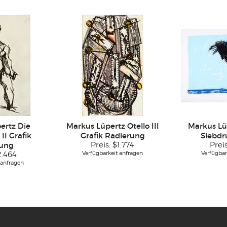
ertz Die
Markus Lüpertz Otello III
Markus Lü
II Grafik
Grafik Radierung
Siebdr
rung
Preis:
$1.774
Prei
Verfügbarkeit anfragen
Verfügbar
2.464
 anfragen