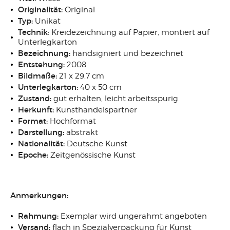
Originalität:
Original
Typ:
Unikat
Technik
: Kreidezeichnung auf Papier, montiert auf
Unterlegkarton
Bezeichnung:
handsigniert und bezeichnet
Entstehung:
2008
Bildmaße:
21 x 29.7 cm
Unterlegkarton:
40 x 50 cm
Zustand:
gut erhalten, leicht arbeitsspurig
Herkunft:
Kunsthandelspartner
Format:
Hochformat
Darstellung:
abstrakt
Nationalität:
Deutsche Kunst
Epoche:
Zeitgenössische Kunst
Anmerkungen:
Rahmung:
Exemplar wird ungerahmt angeboten
Versand:
flach in Spezialverpackung für Kunst