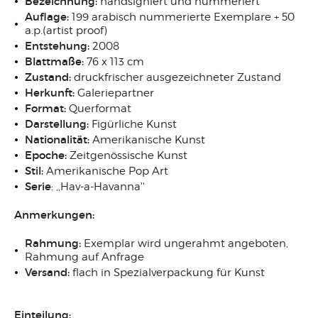
Bezeichnung:
handsigniert und nummeriert
Auflage:
199 arabisch nummerierte Exemplare + 50
a.p.(artist proof)
Entstehung:
2008
Blattmaße:
76 x 113 cm
Zustand:
druckfrischer ausgezeichneter Zustand
Herkunft:
Galeriepartner
Format:
Querformat
Darstellung:
Figürliche Kunst
Nationalität:
Amerikanische Kunst
Epoche:
Zeitgenössische Kunst
Stil:
Amerikanische Pop Art
Serie
: ,,Hav-a-Havanna''
Anmerkungen:
Rahmung:
Exemplar wird ungerahmt angeboten,
Rahmung auf Anfrage
Versand:
flach in Spezialverpackung für Kunst
Einteilung: