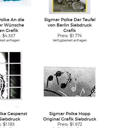
olke An die
Sigmar Polke Der Teufel
er Wünsche
von Berlin Siebdruck
en Grafik
Grafik
s:
$4.337
Preis:
$1.774
keit anfragen
Verfügbarkeit anfragen
lke Gespenst
Sigmar Polke Hopp
 Siebdruck
Original Grafik Siebdruck
s:
$1.183
Preis:
$1.972