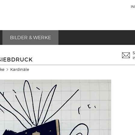
I
BILDER & WERKE
S
i
SIEBDRUCK
rke
Kardinäle