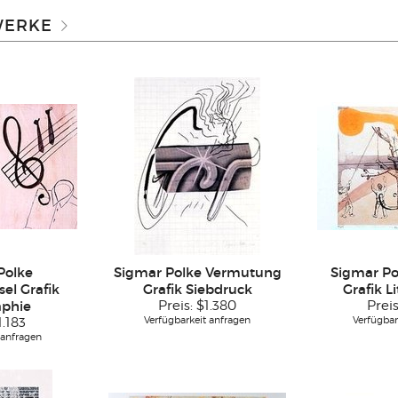
WERKE
Polke
Sigmar Polke Vermutung
Sigmar P
el Grafik
Grafik Siebdruck
Grafik L
aphie
Preis:
$1.380
Prei
Verfügbarkeit anfragen
Verfügbar
1.183
 anfragen