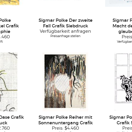
Polke
Sigmar Polke Der zweite
Sigmar P
el Grafik
Fall Grafik Siebdruck
Macht d
aphie
Verfügbarkeit anfragen
glaub
Preisanfrage stellen
4.460
Prei
ft
Verfügbar
Oase Grafik
Sigmar Polke Reiher mit
Sigmar Po
uck
Sonnenuntergang Grafik
Grafik
2.760
Preis:
$4.460
Prei