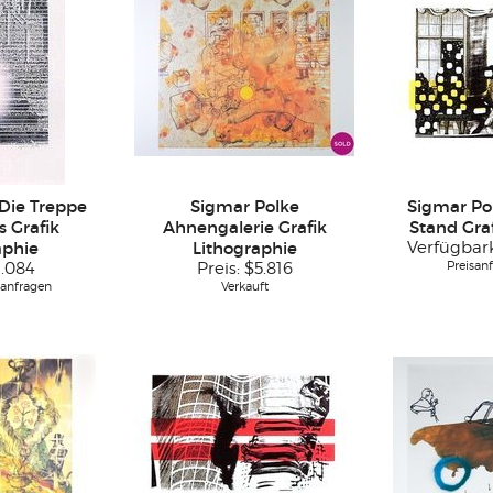
Die Treppe
Sigmar Polke
Sigmar Pol
 Grafik
Ahnengalerie Grafik
Stand Gra
aphie
Lithographie
Verfügbar
Preisanf
1.084
Preis:
$5.816
 anfragen
Verkauft