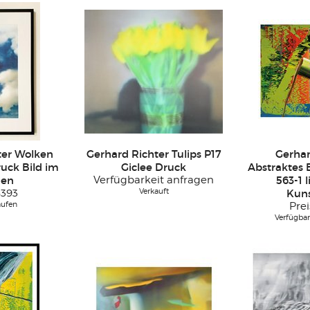
ter Wolken
Gerhard Richter Tulips P17
Gerhar
uck Bild im
Giclee Druck
Abstraktes B
en
Verfügbarkeit anfragen
563-1 l
Verkauft
393
Kun
aufen
Prei
Verfügbar