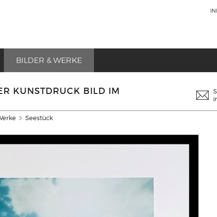
I
BILDER & WERKE
ER KUNSTDRUCK BILD IM
S
i
Werke
Seestück