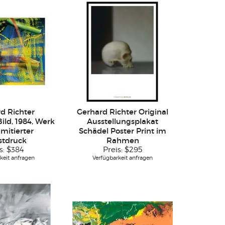
d Richter
Gerhard Richter Original
ild, 1984, Werk
Ausstellungsplakat
imitierter
Schädel Poster Print im
stdruck
Rahmen
s:
$384
Preis:
$295
keit anfragen
Verfügbarkeit anfragen