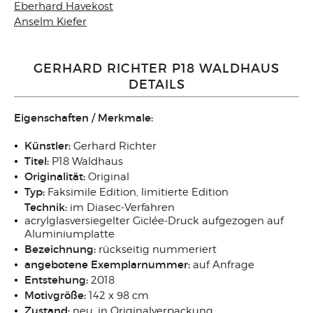
Eberhard Havekost
Anselm Kiefer
GERHARD RICHTER P18 WALDHAUS
DETAILS
Eigenschaften / Merkmale:
Künstler:
Gerhard Richter
Titel:
P18 Waldhaus
Originalität:
Original
Typ:
Faksimile Edition, limitierte Edition
Technik:
im Diasec-Verfahren
acrylglasversiegelter Giclée-Druck aufgezogen auf
Aluminiumplatte
Bezeichnung:
rückseitig nummeriert
angebotene Exemplarnummer:
auf Anfrage
Entstehung:
2018
Motivgröße:
142 x 98 cm
Zustand:
neu, in Originalverpackung