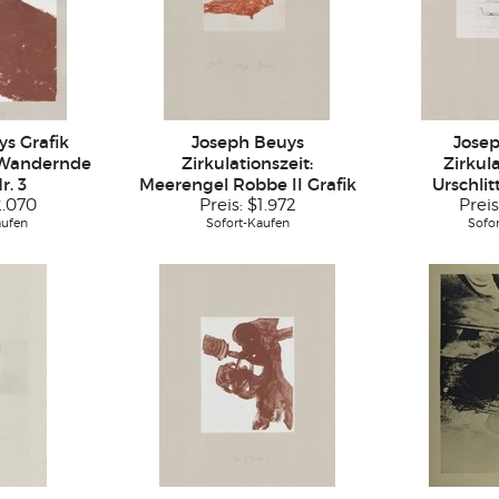
s Grafik
Joseph Beuys
Jose
 Wandernde
Zirkulationszeit:
Zirkula
r. 3
Meerengel Robbe II Grafik
Urschlit
2.070
Preis:
$1.972
Preis
aufen
Sofort-Kaufen
Sofo