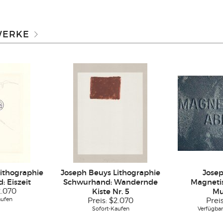
WERKE
ithographie
Joseph Beuys Lithographie
Jose
 Eiszeit
Schwurhand: Wandernde
Magnetis
2.070
Kiste Nr. 5
Mu
aufen
Preis:
$2.070
Prei
Sofort-Kaufen
Verfügbar