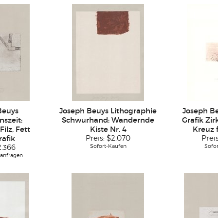
Beuys
Joseph Beuys Lithographie
Joseph Be
nszeit:
Schwurhand: Wandernde
Grafik Zir
ilz, Fett
Kiste Nr. 4
Kreuz 
afik
Preis:
$2.070
Prei
Sofort-Kaufen
Sofo
2.366
 anfragen