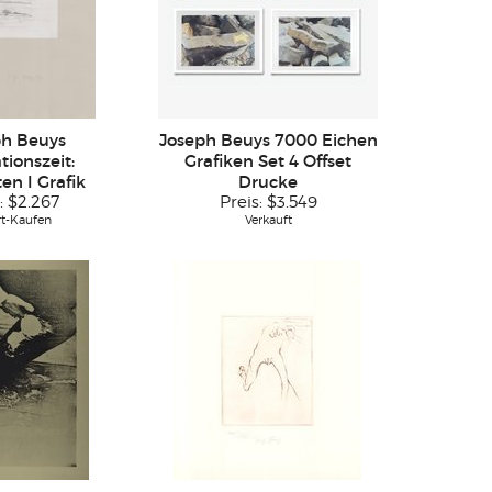
ph Beuys
Joseph Beuys 7000 Eichen
tionszeit:
Grafiken Set 4 Offset
ten I Grafik
Drucke
:
$2.267
Preis:
$3.549
rt-Kaufen
Verkauft