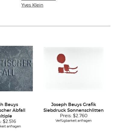
Yves Klein
ph Beuys
Joseph Beuys Grafik
cher Abfall
Siebdruck Sonnenschlitten
ltiple
Preis:
$2.760
Verfügbarkeit anfragen
s:
$2.516
keit anfragen