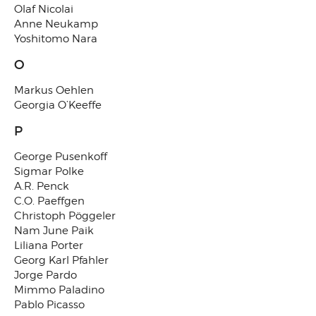
Olaf Nicolai
Anne Neukamp
Yoshitomo Nara
O
Markus Oehlen
Georgia O’Keeffe
P
George Pusenkoff
Sigmar Polke
A.R. Penck
C.O. Paeffgen
Christoph Pöggeler
Nam June Paik
Liliana Porter
Georg Karl Pfahler
Jorge Pardo
Mimmo Paladino
Pablo Picasso