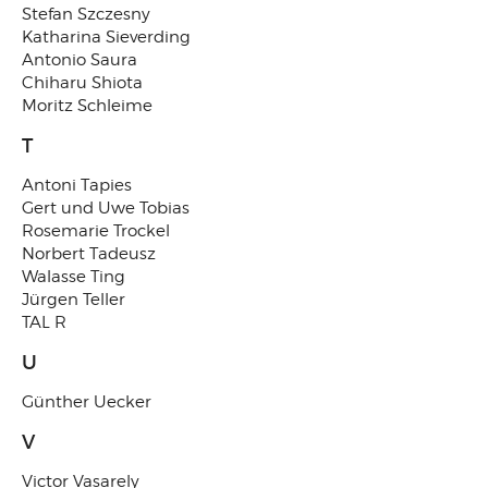
Stefan Szczesny
Katharina Sieverding
Antonio Saura
Chiharu Shiota
Moritz Schleime
T
Antoni Tapies
Gert und Uwe Tobias
Rosemarie Trockel
Norbert Tadeusz
Walasse Ting
Jürgen Teller
TAL R
U
Günther Uecker
V
Victor Vasarely